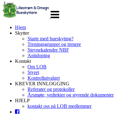
E-post
Veksle
navigasjon
Hjem
Skytter
Starte med bueskyting?
Treningsgrupper og trenere
Stevnekalender NBF
Antidoping
Kontakt
Om LOB
Styret
Kontrollutvalget
KREVER INNLOGGING
Referater og protokoller
Årsmøte, vedtekter og styrende dokumenter
HJELP
kontakt oss på LOB medlemmer