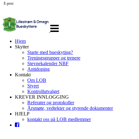
E-post
Veksle
navigasjon
Hjem
Skytter
Starte med bueskyting?
Treningsgrupper og trenere
Stevnekalender NBF
Antidoping
Kontakt
Om LOB
Styret
Kontrollutvalget
KREVER INNLOGGING
Referater og protokoller
Årsmøte, vedtekter og styrende dokumenter
HJELP
kontakt oss på LOB medlemmer