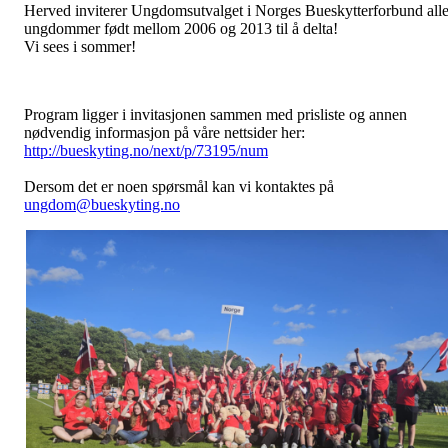
Herved inviterer Ungdomsutvalget i Norges Bueskytterforbund all
ungdommer født mellom 2006 og 2013 til å delta!
Vi sees i sommer!
Program ligger i invitasjonen sammen med prisliste og annen
nødvendig informasjon på våre nettsider her:
http://bueskyting.no/next/p/73195/num
Dersom det er noen spørsmål kan vi kontaktes på
ungdom@bueskyting.no