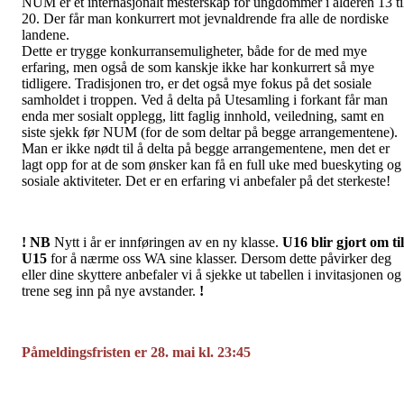
NUM er et internasjonalt mesterskap for ungdommer i alderen 13 ti
20. Der får man konkurrert mot jevnaldrende fra alle de nordiske
landene.
Dette er trygge konkurransemuligheter, både for de med mye
erfaring, men også de som kanskje ikke har konkurrert så mye
tidligere. Tradisjonen tro, er det også mye fokus på det sosiale
samholdet i troppen. Ved å delta på Utesamling i forkant får man
enda mer sosialt opplegg, litt faglig innhold, veiledning, samt en
siste sjekk før NUM (for de som deltar på begge arrangementene).
Man er ikke nødt til å delta på begge arrangementene, men det er
lagt opp for at de som ønsker kan få en full uke med bueskyting og
sosiale aktiviteter. Det er en erfaring vi anbefaler på det sterkeste!
! NB
Nytt i år er innføringen av en ny klasse.
U16 blir gjort om til
U15
for å nærme oss WA sine klasser. Dersom dette påvirker deg
eller dine skyttere anbefaler vi å sjekke ut tabellen i invitasjonen og
trene seg inn på nye avstander.
!
Påmeldingsfristen er 28. mai kl. 23:45