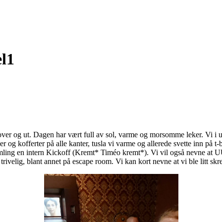
l1
ver og ut. Dagen har vært full av sol, varme og morsomme leker. Vi i u
og kofferter på alle kanter, tusla vi varme og allerede svette inn på t-
ng en intern Kickoff (Kremt* Timéo kremt*). Vi vil også nevne at UU 
velig, blant annet på escape room. Vi kan kort nevne at vi ble litt skrem