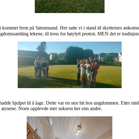
vi kommet frem på Sørumsand. Her satte vi i stand til skytternes ankomst. 
ngdomssamling lekene, til tross for høylytt protest. MEN det er tradisjo
hadde hjulpet til å lage. Dette var en stor hit hos ungdommen. Etter mid
nd på øynene. Noen opplevde mer suksess her enn andre.