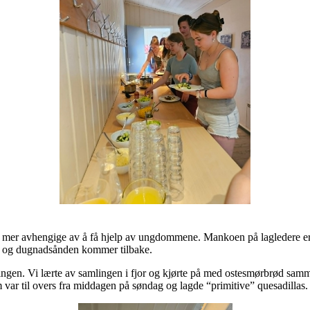
år mer avhengige av å få hjelp av ungdommene. Mankoen på lagledere er
u og dugnadsånden kommer tilbake.
ingen. Vi lærte av samlingen i fjor og kjørte på med ostesmørbrød samm
om var til overs fra middagen på søndag og lagde “primitive” quesadillas.