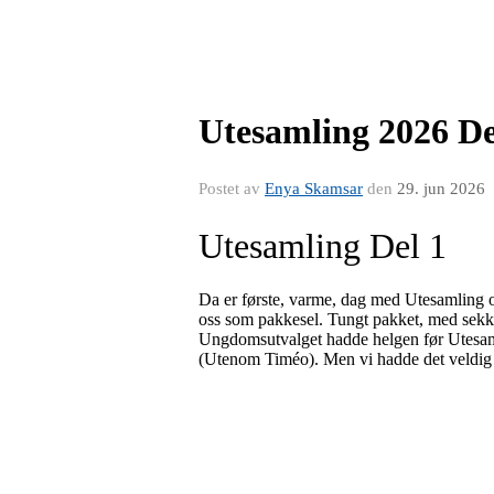
Utesamling 2026 De
Postet av
Enya Skamsar
den
29. jun 2026
Utesamling Del 1
Da er første, varme, dag med Utesamling o
oss som pakkesel. Tungt pakket, med sekker 
Ungdomsutvalget hadde helgen før Utesamli
(Utenom Timéo). Men vi hadde det veldig tri