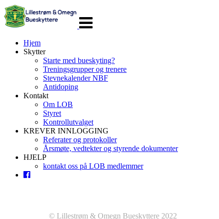
Veksle
navigasjon
Hjem
Skytter
Starte med bueskyting?
Treningsgrupper og trenere
Stevnekalender NBF
Antidoping
Kontakt
Om LOB
Styret
Kontrollutvalget
KREVER INNLOGGING
Referater og protokoller
Årsmøte, vedtekter og styrende dokumenter
HJELP
kontakt oss på LOB medlemmer
© Lillestrøm & Omegn Bueskyttere 2022