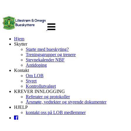
Veksle
navigasjon
Hjem
Skytter
Starte med bueskyting?
Treningsgrupper og trenere
Stevnekalender NBF
Antidoping
Kontakt
Om LOB
Styret
Kontrollutvalget
KREVER INNLOGGING
Referater og protokoller
Årsmøte, vedtekter og styrende dokumenter
HJELP
kontakt oss på LOB medlemmer