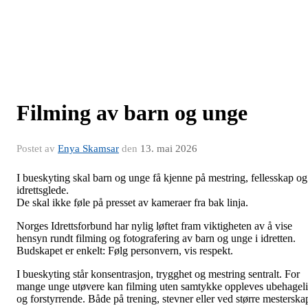
Filming av barn og unge
Postet av
Enya Skamsar
den
13. mai 2026
I bueskyting skal barn og unge få kjenne på mestring, fellesskap og
idrettsglede.
De skal ikke føle på presset av kameraer fra bak linja.
Norges Idrettsforbund har nylig løftet fram viktigheten av å vise
hensyn rundt filming og fotografering av barn og unge i idretten.
Budskapet er enkelt: Følg personvern, vis respekt.
I bueskyting står konsentrasjon, trygghet og mestring sentralt. For
mange unge utøvere kan filming uten samtykke oppleves ubehagel
og forstyrrende. Både på trening, stevner eller ved større mesterska