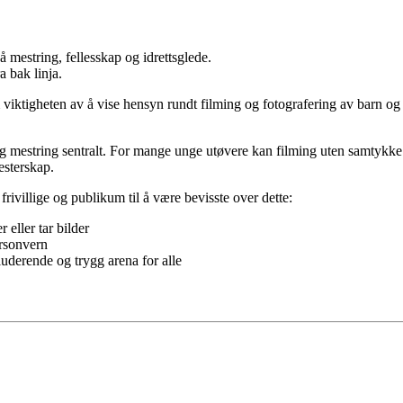
 mestring, fellesskap og idrettsglede.
a bak linja.
 viktigheten av å vise hensyn rundt filming og fotografering av barn og 
 og mestring sentralt. For mange unge utøvere kan filming uten samtykke
esterskap.
 frivillige og publikum til å være bevisste over dette:
 eller tar bilder
ersonvern
kluderende og trygg arena for alle