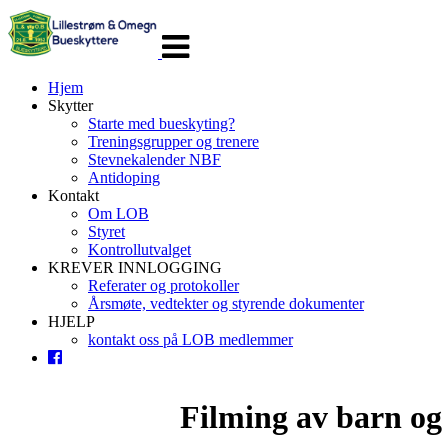
Veksle
navigasjon
Hjem
Skytter
Starte med bueskyting?
Treningsgrupper og trenere
Stevnekalender NBF
Antidoping
Kontakt
Om LOB
Styret
Kontrollutvalget
KREVER INNLOGGING
Referater og protokoller
Årsmøte, vedtekter og styrende dokumenter
HJELP
kontakt oss på LOB medlemmer
Filming av barn og