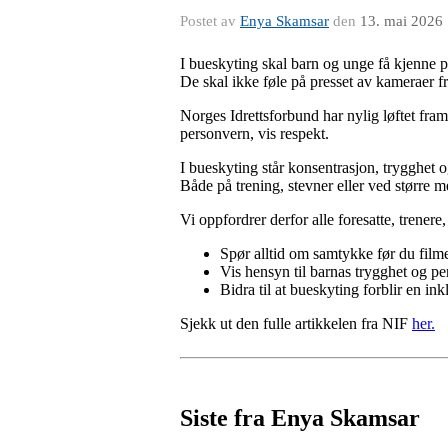
Postet av
Enya Skamsar
den
13. mai 2026
I bueskyting skal barn og unge få kjenne på
De skal ikke føle på presset av kameraer fr
Norges Idrettsforbund har nylig løftet fram
personvern, vis respekt.
I bueskyting står konsentrasjon, trygghet
Både på trening, stevner eller ved større m
Vi oppfordrer derfor alle foresatte, trenere,
Spør alltid om samtykke før du filmer
Vis hensyn til barnas trygghet og p
Bidra til at bueskyting forblir en in
Sjekk ut den fulle artikkelen fra NIF
her.
Siste fra Enya Skamsar