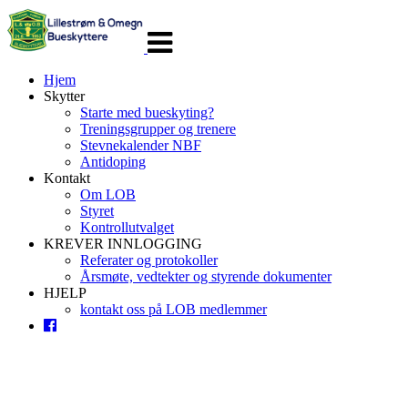
Veksle
navigasjon
Hjem
Skytter
Starte med bueskyting?
Treningsgrupper og trenere
Stevnekalender NBF
Antidoping
Kontakt
Om LOB
Styret
Kontrollutvalget
KREVER INNLOGGING
Referater og protokoller
Årsmøte, vedtekter og styrende dokumenter
HJELP
kontakt oss på LOB medlemmer