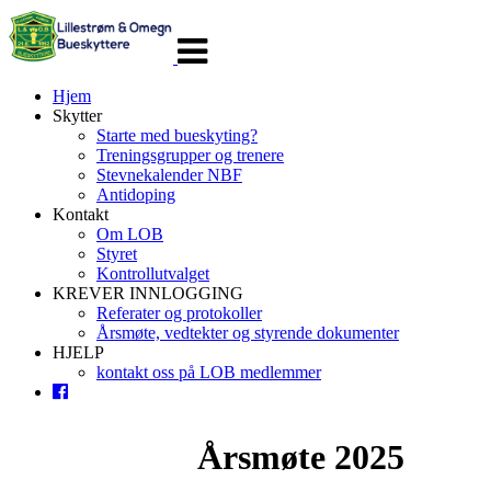
Veksle
navigasjon
Hjem
Skytter
Starte med bueskyting?
Treningsgrupper og trenere
Stevnekalender NBF
Antidoping
Kontakt
Om LOB
Styret
Kontrollutvalget
KREVER INNLOGGING
Referater og protokoller
Årsmøte, vedtekter og styrende dokumenter
HJELP
kontakt oss på LOB medlemmer
Årsmøte 2025