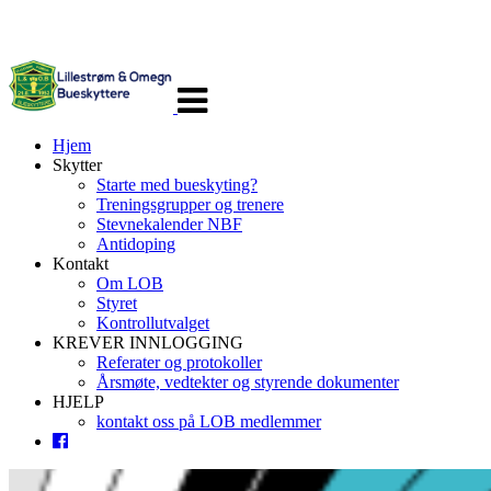
Veksle
navigasjon
Hjem
Skytter
Starte med bueskyting?
Treningsgrupper og trenere
Stevnekalender NBF
Antidoping
Kontakt
Om LOB
Styret
Kontrollutvalget
KREVER INNLOGGING
Referater og protokoller
Årsmøte, vedtekter og styrende dokumenter
HJELP
kontakt oss på LOB medlemmer