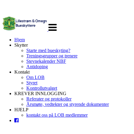
Veksle
navigasjon
Hjem
Skytter
Starte med bueskyting?
Treningsgrupper og trenere
Stevnekalender NBF
Antidoping
Kontakt
Om LOB
Styret
Kontrollutvalget
KREVER INNLOGGING
Referater og protokoller
Årsmøte, vedtekter og styrende dokumenter
HJELP
kontakt oss på LOB medlemmer