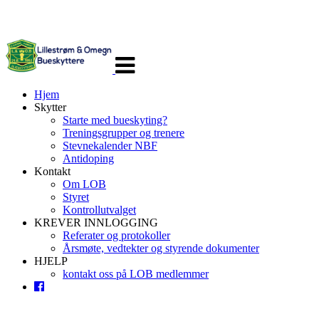
Veksle
navigasjon
Hjem
Skytter
Starte med bueskyting?
Treningsgrupper og trenere
Stevnekalender NBF
Antidoping
Kontakt
Om LOB
Styret
Kontrollutvalget
KREVER INNLOGGING
Referater og protokoller
Årsmøte, vedtekter og styrende dokumenter
HJELP
kontakt oss på LOB medlemmer